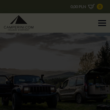
0,00
PLN
0