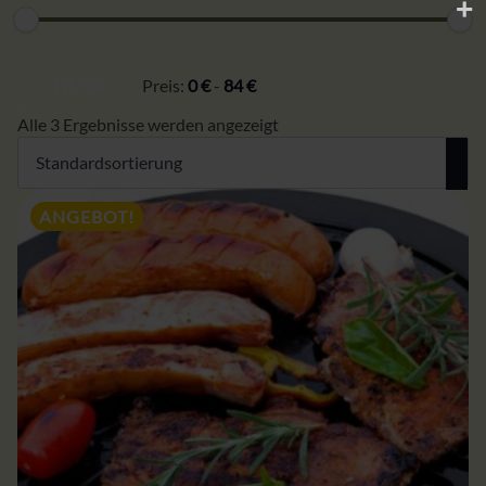
Min.
Max.
Preis
Preis
FILTER
Preis:
0 €
-
84 €
Alle 3 Ergebnisse werden angezeigt
ANGEBOT!