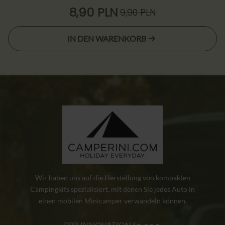
8,90
PLN
9,90
PLN
Ursprünglicher
Aktueller
Preis
Preis
IN DEN WARENKORB
war:
ist:
9,90 zł
8,90 zł.
Wir haben uns auf die Herstellung von kompakten
Campingkits spezialisiert, mit denen Sie jedes Auto in
einen mobilen Minicamper verwandeln können.
PBR INNOVATION Sp. z o.o.