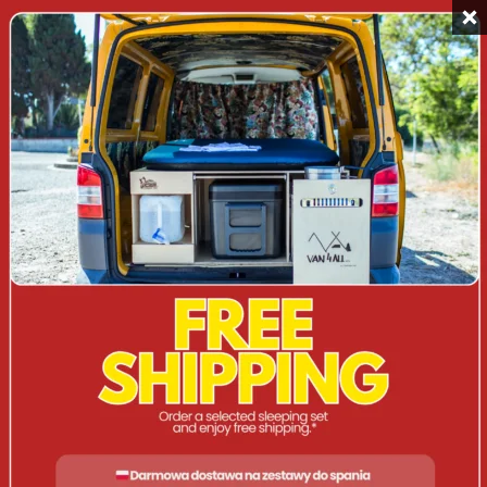
Passwort vergessen?
REGISTRIEREN
Erforderlich
E-Mail-Adresse
*
Ein Link zum Erstellen eines neuen Passworts
wird an deine E-Mail-Adresse gesendet.
Twoje dane osobowe zostaną użyte do
obsługi twojej wizyty na naszej stronie,
zarządzania dostępem do twojego konta i dla
innych celów o których mówi nasza
Datenschutzerklärung
.
Registrieren