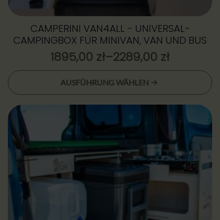
CAMPERINI VAN4ALL - UNIVERSAL-
CAMPINGBOX FÜR MINIVAN, VAN UND BUS
1895,00
zł
–
2289,00
zł
Preisspanne:
1895,00 zł
Dieses
AUSFÜHRUNG WÄHLEN
bis
Produkt
2289,00 zł
weist
mehrere
Varianten
auf.
Die
Optionen
können
auf
der
Produktseite