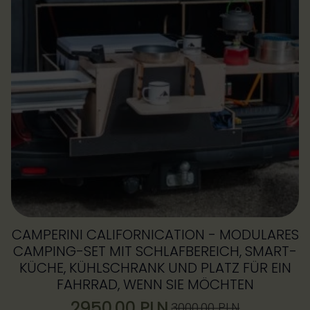
Optionen
können
auf
der
Produktseite
gewählt
werden
CAMPERINI CALIFORNICATION - MODULARES
CAMPING-SET MIT SCHLAFBEREICH, SMART-
KÜCHE, KÜHLSCHRANK UND PLATZ FÜR EIN
FAHRRAD, WENN SIE MÖCHTEN
2950,00
PLN
3000,00
PLN