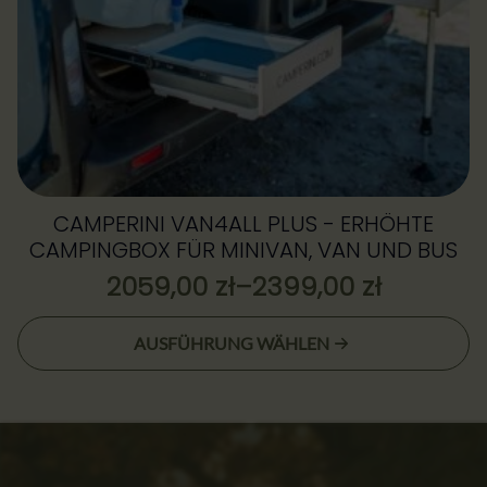
gewählt
werden
CAMPERINI VAN4ALL PLUS - ERHÖHTE
CAMPINGBOX FÜR MINIVAN, VAN UND BUS
2059,00
zł
–
2399,00
zł
Preisspanne:
2059,00 zł
Dieses
AUSFÜHRUNG WÄHLEN
bis
Produkt
2399,00 zł
weist
mehrere
Varianten
auf.