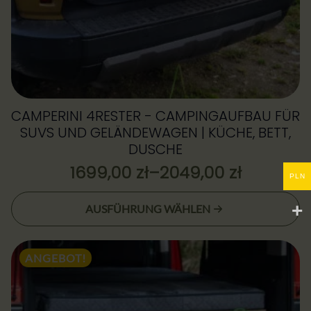
CAMPERINI 4RESTER - CAMPINGAUFBAU FÜR
SUVS UND GELÄNDEWAGEN | KÜCHE, BETT,
DUSCHE
1699,00
zł
–
2049,00
zł
Preisspanne:
PLN
1699,00 zł
Dieses
AUSFÜHRUNG WÄHLEN
bis
Produkt
2049,00 zł
weist
mehrere
ANGEBOT!
Varianten
auf.
Die