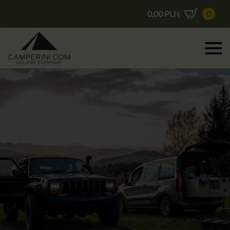
0,00
PLN
0