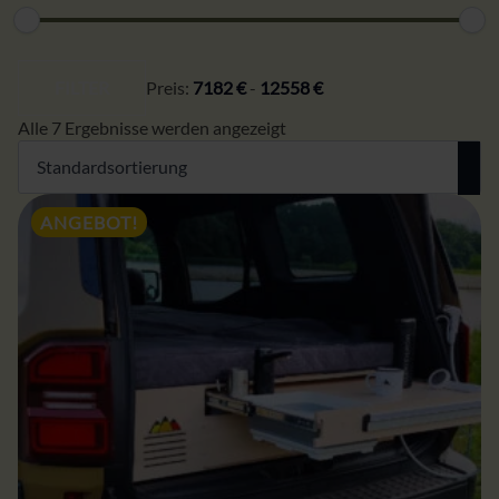
Min.
Max.
Preis
Preis
FILTER
Preis:
7182 €
-
12558 €
Alle 7 Ergebnisse werden angezeigt
ANGEBOT!