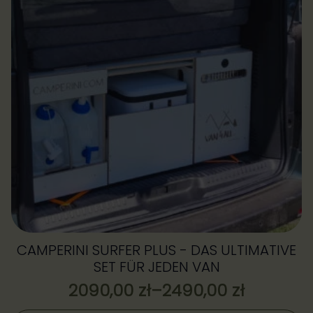
Die
Optionen
können
auf
der
Produktseite
gewählt
werden
CAMPERINI SURFER PLUS - DAS ULTIMATIVE
SET FÜR JEDEN VAN
2090,00
zł
–
2490,00
zł
Preisspanne: