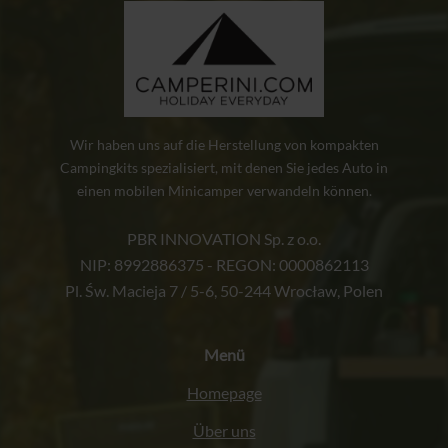
Die
Optionen
können
auf
der
Produktseite
Wir haben uns auf die Herstellung von kompakten
gewählt
Campingkits spezialisiert, mit denen Sie jedes Auto in
einen mobilen Minicamper verwandeln können.
werden
PBR INNOVATION Sp. z o.o.
NIP: 8992886375 - REGON: 0000862113
Pl. Św. Macieja 7 / 5-6, 50-244 Wrocław, Polen
Menü
Homepage
Über uns