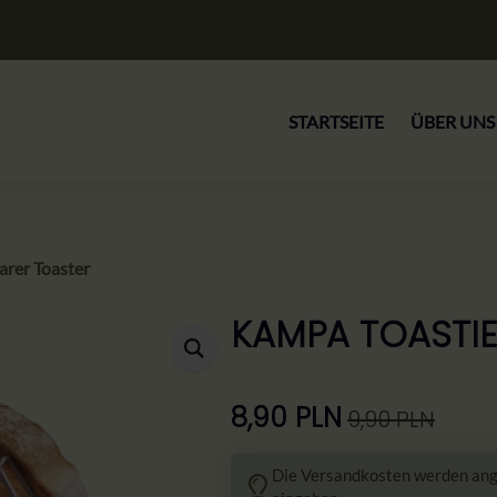
STARTSEITE
ÜBER UNS
arer Toaster
KAMPA TOASTIE
8,90
PLN
9,90
PLN
Ursprünglicher
Aktueller
Preis
Preis
Die Versandkosten werden ange