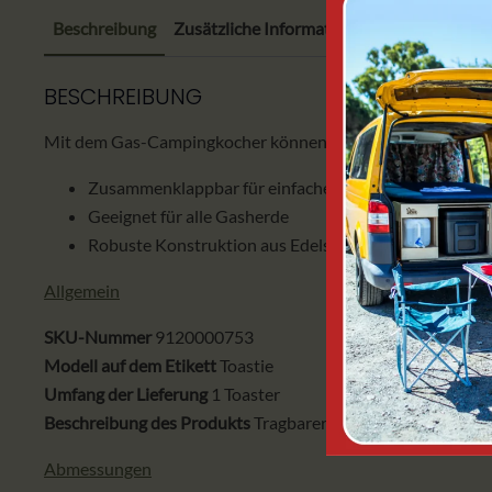
Beschreibung
Zusätzliche Informationen
BESCHREIBUNG
Mit dem Gas-Campingkocher können Sie ganz einfach Toast zub
Zusammenklappbar für einfachen Transport
Geeignet für alle Gasherde
Robuste Konstruktion aus Edelstahl
Allgemein
SKU-Nummer
9120000753
Modell auf dem Etikett
Toastie
Umfang der Lieferung
1 Toaster
Beschreibung des Produkts
Tragbarer Toaster
Abmessungen