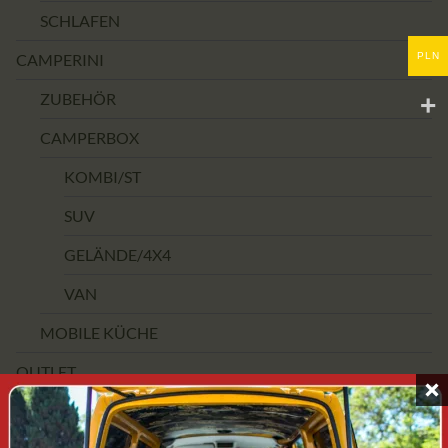
SCHLAFEN
PLN
CAMPERINI
ZUBEHÖR
CAMPERBOX
KOMBI/ST
SUV
GELÄNDE/4X4
VAN
MOBILE KÜCHE
OUTLET
PREISSPANNE