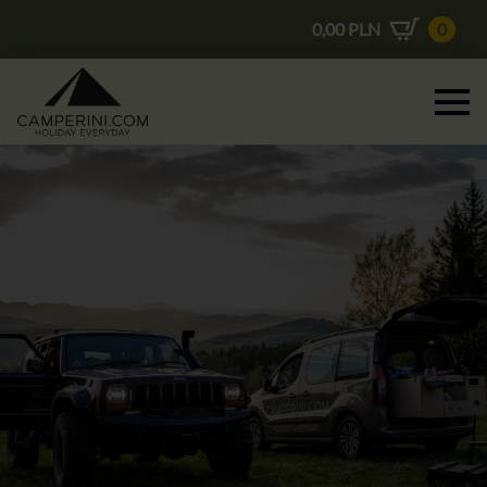
0,00
PLN
0