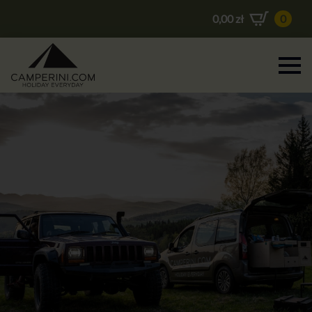
0,00
zł
0