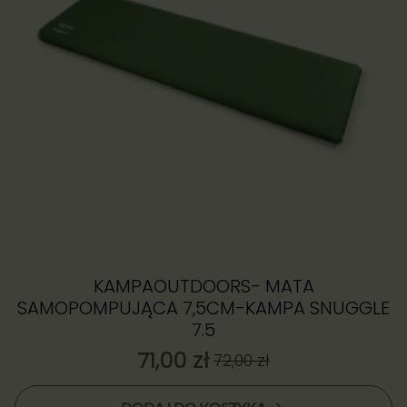
KAMPAOUTDOORS- MATA
SAMOPOMPUJĄCA 7,5CM-KAMPA SNUGGLE
7.5
71,00
zł
72,00
zł
Pierwotna
Aktualna
cena
cena: