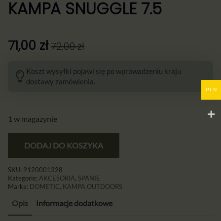
KAMPA SNUGGLE 7.5
71,00
zł
72,00
zł
Pierwotna
Aktualna
cena
cena:
Koszt wysyłki pojawi się po wprowadzeniu kraju
wynosiła:
71,00 zł.
dostawy zamówienia.
PLN
72,00 zł.
1 w magazynie
DODAJ DO KOSZYKA
SKU:
9120001328
Kategorie:
AKCESORIA
,
SPANIE
Marka:
DOMETIC
,
KAMPA OUTDOORS
Opis
Informacje dodatkowe