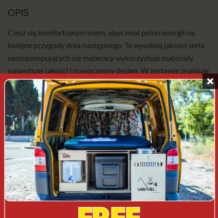
OPIS
Ciesz się komfortowym snem, abyś miał pełno energii na
kolejne przygody dnia następnego. Ta wysokiej jakości seria
samopompujących się materacy wykorzystuje materiały
najwyższej jakości i nowoczesny design. W zestawie znajduje
się torba oraz paski zaciskowe ułatwiające pakowanie i
przechowywanie.
Maty do spania samopompujące są popularnym wyborem
wśród miłośników outdooru, którzy cenią sobie wygodę i
praktyczność podczas podróży campingowej. Produkt firmy
KAMPAOUTDOORS oferuje innowacyjne rozwiązania, aby
zapewnić użytkownikom komfortowy sen podczas ich
przygód na świeżym powietrzu.