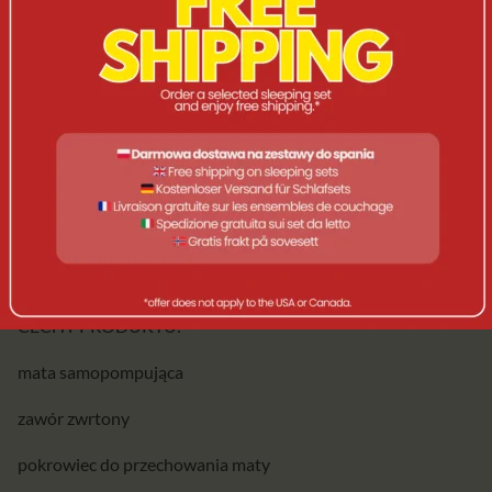
Maty te wysokiej jakości materiałów, które są zarówno
lekkie, jak i trwałe. Samopompująca funkcja pozwala na łatwe
i szybkie rozłożenie maty bez konieczności używania pompki
ręcznej. Wystarczy otworzyć wentyl i mata zacznie się sama
napompowywać, co jest szczególnie wygodne, zwłaszcza gdy
nie ma dostępu do zewnętrznej pompki powietrza.
Dodatkowo, maty te często posiadają konstrukcję
zapewniającą izolację termiczną, co pomaga utrzymać ciepło
ciała podczas chłodniejszych nocy pod namiotem. 7,5 cm to
daje bardzo wysoki komfort spania.
CECHY PRODUKTU:
mata samopompująca
zawór zwrtony
pokrowiec do przechowania maty