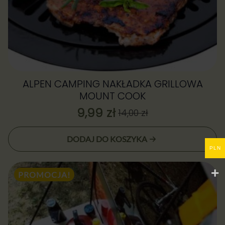
ALPEN CAMPING NAKŁADKA GRILLOWA
MOUNT COOK
9,99
zł
14,00
zł
Pierwotna
Aktualna
cena
cena:
DODAJ DO KOSZYKA
wynosiła:
9,99 zł.
PLN
14,00 zł.
PROMOCJA!