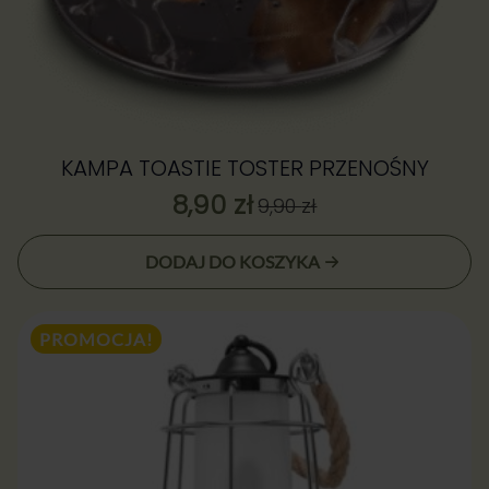
KAMPA TOASTIE TOSTER PRZENOŚNY
8,90
zł
9,90
zł
Pierwotna
Aktualna
cena
cena:
DODAJ DO KOSZYKA
wynosiła:
8,90 zł.
9,90 zł.
PROMOCJA!