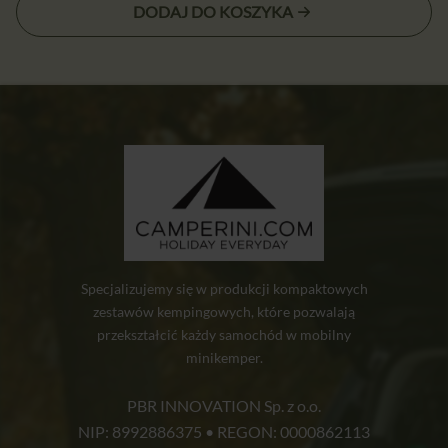
cena
cena:
DODAJ DO KOSZYKA
wynosiła:
54,90 zł.
64,00 zł.
Specjalizujemy się w produkcji kompaktowych
zestawów kempingowych, które pozwalają
przekształcić każdy samochód w mobilny
minikemper.
PBR INNOVATION Sp. z o.o.
NIP: 8992886375 • REGON: 0000862113