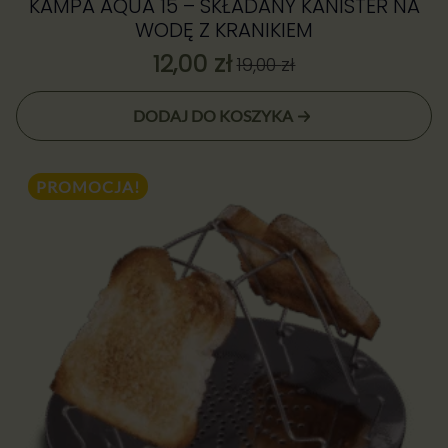
KAMPA AQUA 15 – SKŁADANY KANISTER NA
WODĘ Z KRANIKIEM
12,00
zł
19,00
zł
Pierwotna
Aktualna
cena
cena:
DODAJ DO KOSZYKA
wynosiła:
12,00 zł.
19,00 zł.
PROMOCJA!