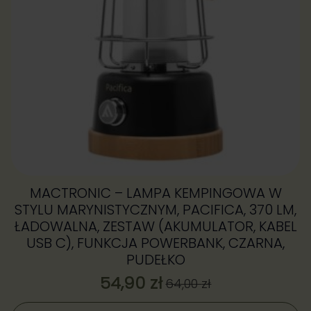
MACTRONIC – LAMPA KEMPINGOWA W
STYLU MARYNISTYCZNYM, PACIFICA, 370 LM,
ŁADOWALNA, ZESTAW (AKUMULATOR, KABEL
USB C), FUNKCJA POWERBANK, CZARNA,
PUDEŁKO
54,90
zł
64,00
zł
Pierwotna
Aktualna