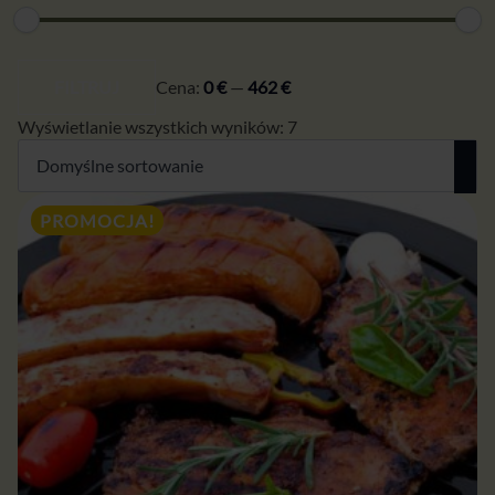
Cena
Cena
min.
maks.
FILTRUJ
Cena:
0 €
—
462 €
Wyświetlanie wszystkich wyników: 7
PROMOCJA!