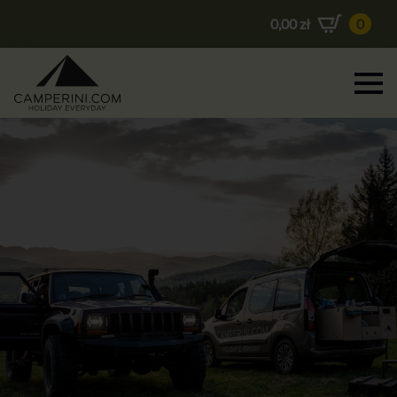
0,00
zł
0