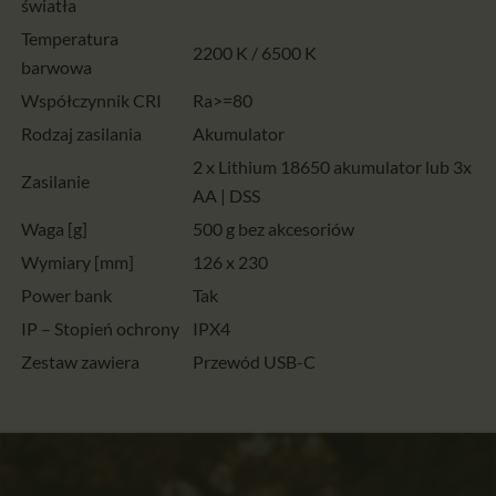
światła
Temperatura
2200 K / 6500 K
barwowa
Współczynnik CRI
Ra>=80
Rodzaj zasilania
Akumulator
2 x Lithium 18650 akumulator lub 3x
Zasilanie
AA | DSS
Waga [g]
500 g bez akcesoriów
Wymiary [mm]
126 x 230
Power bank
Tak
IP – Stopień ochrony
IPX4
Zestaw zawiera
Przewód USB-C