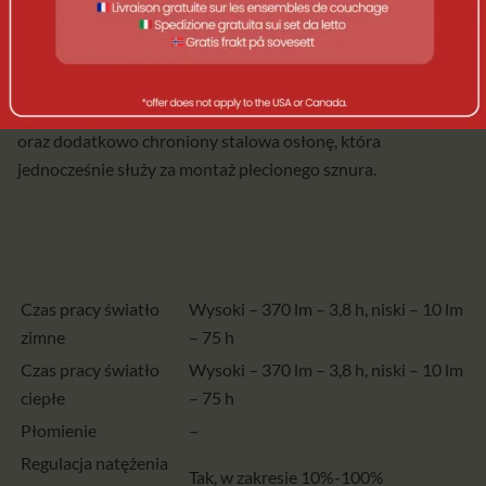
pracować nie przerwanie nawet do 75 h, ładowanie odywa
się poprzez gniazdo USB-C. Lampa Pacifica posiada również
funkcję powerbanku, z którego możesz naładować swoje
urządzenia mobilne. Klosz lampy wykonany jest z tworzywa
oraz dodatkowo chroniony stalowa osłonę, która
jednocześnie służy za montaż plecionego sznura.
Czas pracy światło
Wysoki – 370 lm – 3,8 h, niski – 10 lm
zimne
– 75 h
Czas pracy światło
Wysoki – 370 lm – 3,8 h, niski – 10 lm
ciepłe
– 75 h
Płomienie
–
Regulacja natężenia
Tak, w zakresie 10%-100%