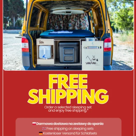
(akumulator, kabel USB C), funkcja powerbank, czarna,
pudełko
Akumulatorowa lampa dekoracyjna Mactronic® Pacifica to
wzornictwo oparte na czarnej obudowie, bambusowej
podstawie oraz plecionym sznurze do zawieszenia. Lampa
dysponuje światłem ciepłem o barwie zbliżonej do światła
świecy. Płynna regulacja w zakresie 10 – 100 % odbywa się
przy pomocy pokrętła inspirowanego klasyczną lampą
naftową. Całość w połączeniu z konstrukcją tworzy
niepowtarzalny klimat podczas wspólnych posiłków na
świeżym powietrzu w gronie rodziny i przyjaciół. Poza
światłem ciepłym, lampa dysponuje również światłem o
klasycznej dla diod LED temperaturze barwowej.
Maksymalny strumień świetlny 370 lm, pozwoli na
rozświetlenia dużego rodzinnego namiotu, tarasu czy
ogródka. Dzięki zasilaniu za pomocą dwóch akumulatorów,
18650 Li-Ion o łącznej pojemności 5200 mAh Pacifica może