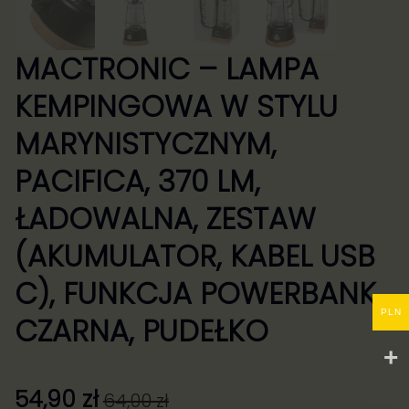
MACTRONIC – LAMPA
KEMPINGOWA W STYLU
MARYNISTYCZNYM,
PACIFICA, 370 LM,
ŁADOWALNA, ZESTAW
(AKUMULATOR, KABEL USB
C), FUNKCJA POWERBANK,
PLN
CZARNA, PUDEŁKO
54,90
zł
64,00
zł