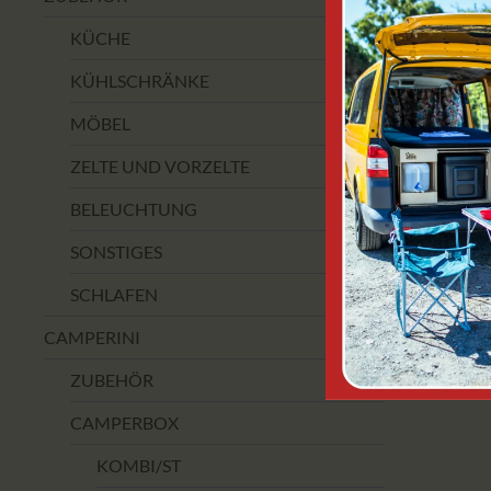
KÜCHE
KÜHLSCHRÄNKE
MÖBEL
ZELTE UND VORZELTE
BELEUCHTUNG
SONSTIGES
SCHLAFEN
CAMPERINI
ZUBEHÖR
CAMPERBOX
KOMBI/ST