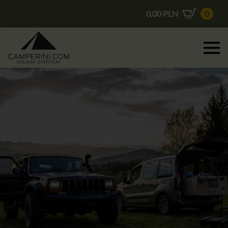
0,00
PLN
0