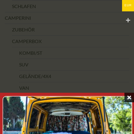
SCHLAFEN
EUR
CAMPERINI
ZUBEHÖR
CAMPERBOX
KOMBI/ST
SUV
GELÄNDE/4X4
VAN
MOBILE KÜCHE
OUTLET
Einzelnes Ergebnis wird angezeigt