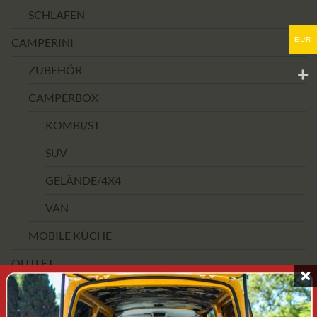
SCHLAFEN
EUR
CAMPERINI
ZUBEHÖR
CAMPERBOX
KOMBI/ST
SUV
GELÄNDE/4X4
VAN
MOBILE KÜCHE
OUTLET
PREISSPANNE