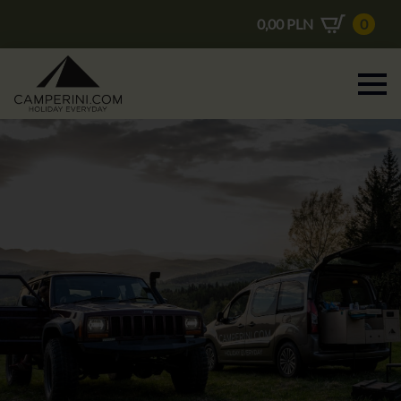
0,00
PLN
0