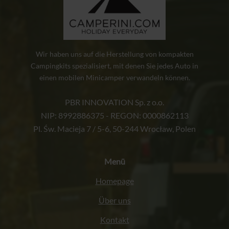
können
auf
der
Produktseite
Wir haben uns auf die Herstellung von kompakten
gewählt
Campingkits spezialisiert, mit denen Sie jedes Auto in
einen mobilen Minicamper verwandeln können.
werden
PBR INNOVATION Sp. z o.o.
NIP: 8992886375 - REGON: 0000862113
Pl. Św. Macieja 7 / 5-6, 50-244 Wrocław, Polen
Menü
Homepage
Über uns
Kontakt