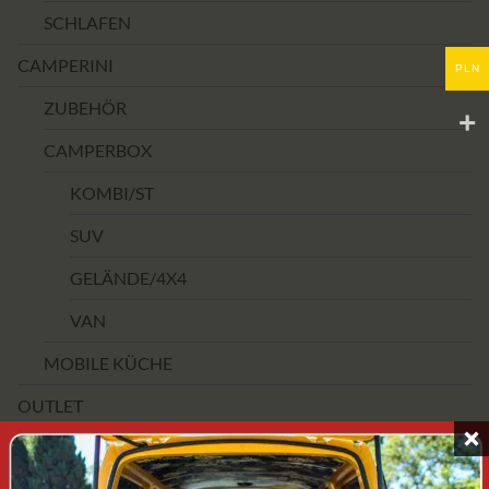
SCHLAFEN
CAMPERINI
PLN
ZUBEHÖR
CAMPERBOX
KOMBI/ST
SUV
GELÄNDE/4X4
VAN
MOBILE KÜCHE
OUTLET
PREISSPANNE