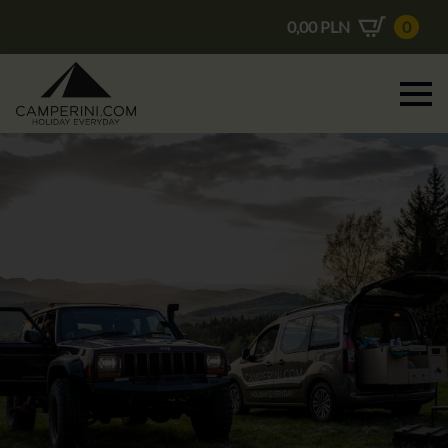
0,00
PLN
0