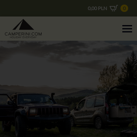
0,00
PLN
0