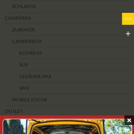
SCHLAFEN
CAMPERINI
PLN
ZUBEHÖR
CAMPERBOX
KOMBI/ST
SUV
GELÄNDE/4X4
VAN
MOBILE KÜCHE
OUTLET
PREISSPANNE