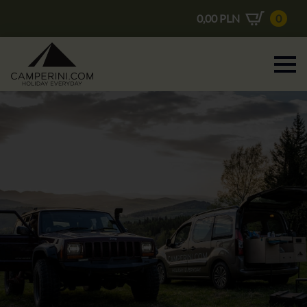
0,00
PLN
0