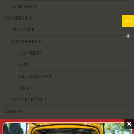
SCHLAFEN
CAMPERINI
PLN
ZUBEHÖR
CAMPERBOX
KOMBI/ST
SUV
GELÄNDE/4X4
VAN
MOBILE KÜCHE
OUTLET
PREISSPANNE