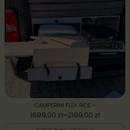
CAMPERINI FLEX RIDE –
1699,00
zł
–
2199,00
zł
Preisspanne:
1699,00 zł
Dieses