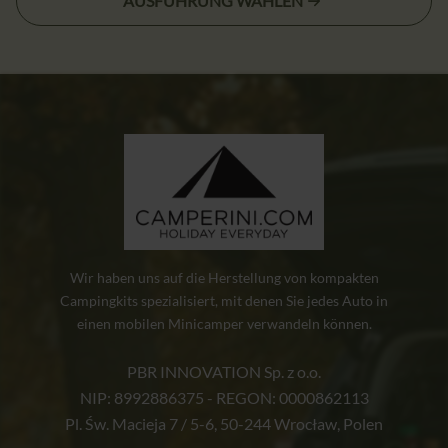
AUSFÜHRUNG WÄHLEN
bis
Produkt
2199,00 zł
weist
mehrere
Varianten
auf.
Die
Optionen
können
auf
der
Produktseite
Wir haben uns auf die Herstellung von kompakten
gewählt
Campingkits spezialisiert, mit denen Sie jedes Auto in
einen mobilen Minicamper verwandeln können.
werden
PBR INNOVATION Sp. z o.o.
NIP: 8992886375 - REGON: 0000862113
Pl. Św. Macieja 7 / 5-6, 50-244 Wrocław, Polen