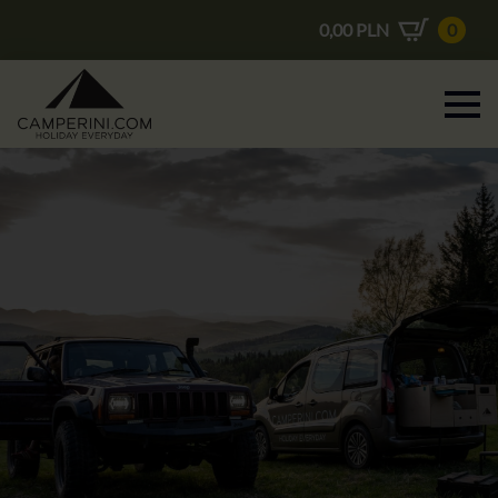
0,00
PLN
0