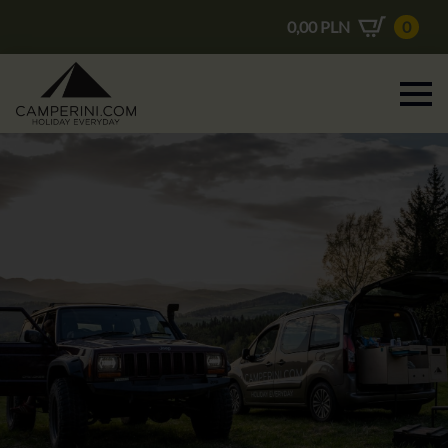
0,00
PLN
0