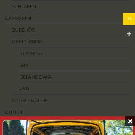
SCHLAFEN
CAMPERINI
PLN
ZUBEHÖR
CAMPERBOX
KOMBI/ST
SUV
GELÄNDE/4X4
VAN
MOBILE KÜCHE
OUTLET
PREISSPANNE