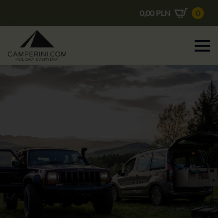
0,00
PLN
0