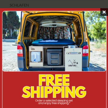
SCHLAFEN
CAMPERINI
ZUBEHÖR
CAMPERBOX
KOMBI/ST
SUV
GELÄNDE/4X4
VAN
MOBILE KÜCHE
OUTLET
Es wurden keine Produkte gefunden, die deiner