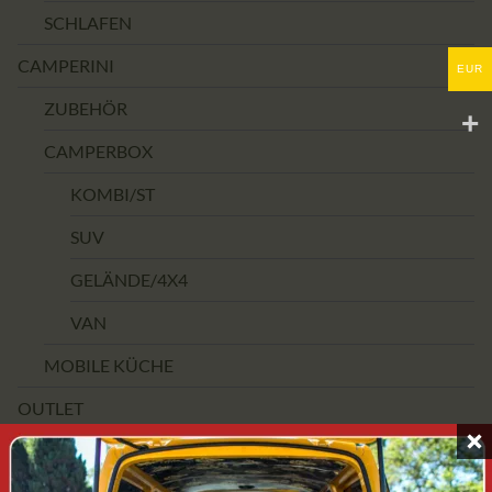
SCHLAFEN
CAMPERINI
EUR
ZUBEHÖR
CAMPERBOX
KOMBI/ST
SUV
GELÄNDE/4X4
VAN
MOBILE KÜCHE
OUTLET
PREISSPANNE