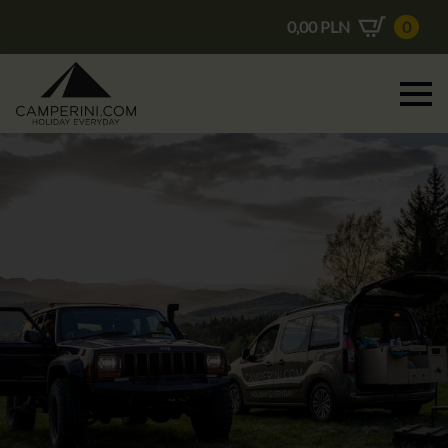
0,00
PLN
0