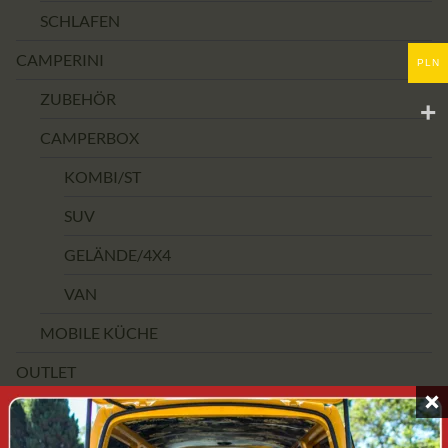
SCHLAFEN
CAMPERINI
PLN
ZUBEHÖR
CAMPERBOX
KOMBI/ST
SUV
GELÄNDE/4X4
VAN
MOBILE KÜCHE
OUTLET
PREISSPANNE