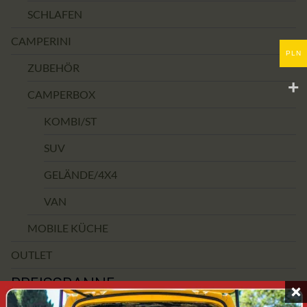
SCHLAFEN
CAMPERINI
PLN
ZUBEHÖR
CAMPERBOX
KOMBI/ST
SUV
GELÄNDE/4X4
VAN
MOBILE KÜCHE
OUTLET
PREISSPANNE