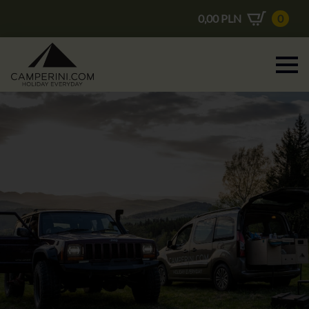
0,00
PLN
0