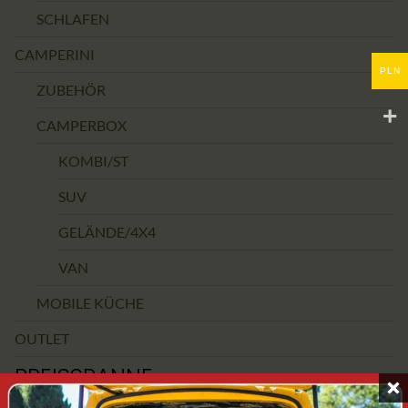
SCHLAFEN
CAMPERINI
PLN
ZUBEHÖR
CAMPERBOX
KOMBI/ST
SUV
GELÄNDE/4X4
VAN
MOBILE KÜCHE
OUTLET
PREISSPANNE