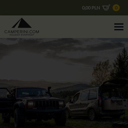
0,00
PLN
0