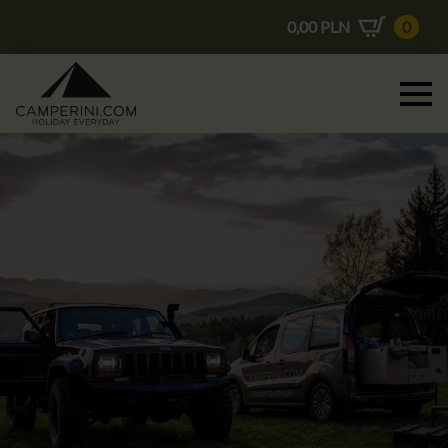
0,00
PLN
0