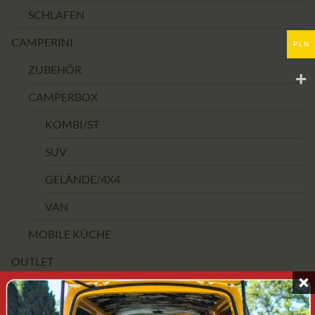
SCHLAFEN
CAMPERINI
PLN
ZUBEHÖR
CAMPERBOX
KOMBI/ST
SUV
GELÄNDE/4X4
VAN
MOBILE KÜCHE
OUTLET
PREISSPANNE