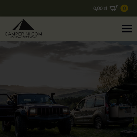
0,00
zł
0