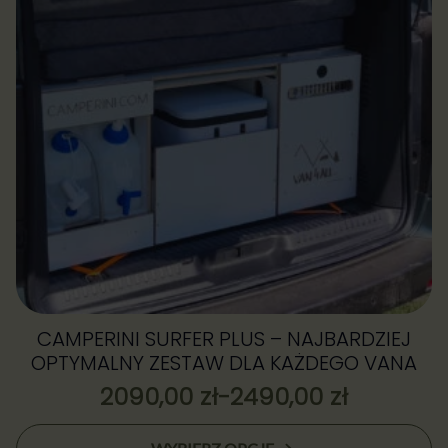
wybrać
na
stronie
produktu
CAMPERINI SURFER PLUS – NAJBARDZIEJ
OPTYMALNY ZESTAW DLA KAŻDEGO VANA
2090,00
zł
-
2490,00
zł
Zakres
cen:
Ten