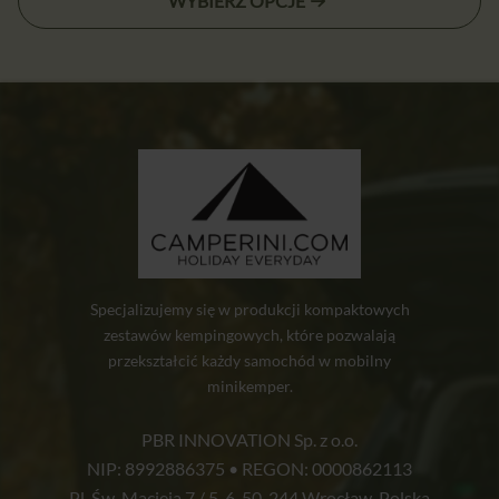
WYBIERZ OPCJE
od
produkt
2090,00 zł
ma
wiele
do
wariantów.
2490,00 zł
Opcje
można
wybrać
na
stronie
produktu
Specjalizujemy się w produkcji kompaktowych
zestawów kempingowych, które pozwalają
przekształcić każdy samochód w mobilny
minikemper.
PBR INNOVATION Sp. z o.o.
NIP: 8992886375 • REGON: 0000862113
Pl. Św. Macieja 7 / 5-6, 50-244 Wrocław, Polska