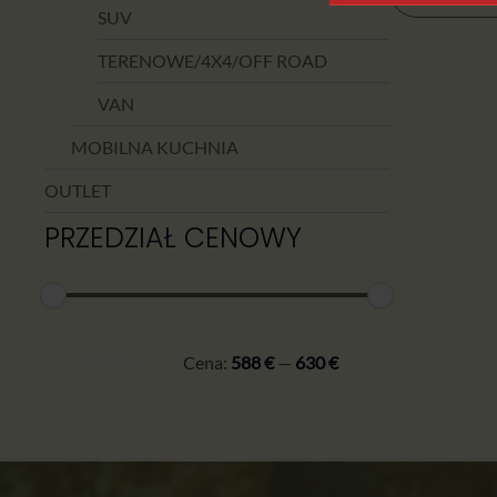
SUV
TERENOWE/4X4/OFF ROAD
VAN
MOBILNA KUCHNIA
OUTLET
PRZEDZIAŁ CENOWY
Cena
Cena
min.
maks.
FILTRUJ
Cena:
588 €
—
630 €