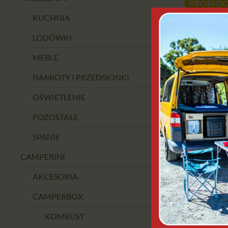
PROMOC
KUCHNIA
LODÓWKI
MEBLE
NAMIOTY I PRZEDSIONKI
OŚWIETLENIE
POZOSTAŁE
SPANIE
KAMPAO
SAM
CAMPERINI
DWUOSOB
AKCESORIA
LUXU
140
CAMPERBOX
KOMBI/ST
DODAJ