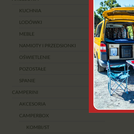
KUCHNIA
LODÓWKI
MEBLE
NAMIOTY I PRZEDSIONKI
OŚWIETLENIE
POZOSTAŁE
SPANIE
CAMPERINI
AKCESORIA
CAMPERBOX
KOMBI/ST