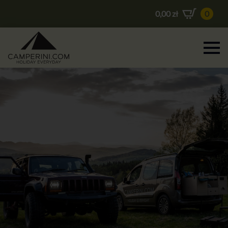
0,00
zł
0