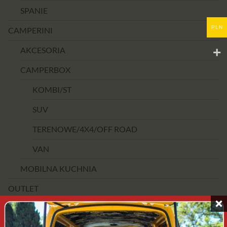
SPANIE
PLN
CAMPERINI
AKCESORIA
CAMPERBOX
KOMBI/ST
SUV
TERENOWE/4X4/OFF ROAD
VAN
MOBILNA KUCHNIA
OUTLET
PRZEDZIAŁ CENOWY