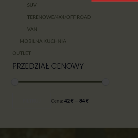
SUV
TERENOWE/4X4/OFF ROAD
VAN
MOBILNA KUCHNIA
OUTLET
PRZEDZIAŁ CENOWY
Cena
Cena
min.
maks.
FILTRUJ
Cena:
42 €
—
84 €