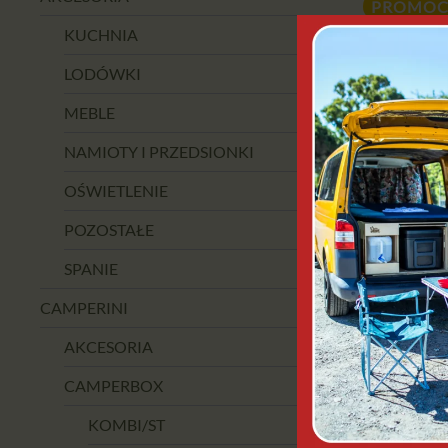
PROMOC
KUCHNIA
LODÓWKI
MEBLE
NAMIOTY I PRZEDSIONKI
OŚWIETLENIE
POZOSTAŁE
SPANIE
KAMPA B
GWI
CAMPERINI
17
AKCESORIA
CAMPERBOX
DODAJ
KOMBI/ST