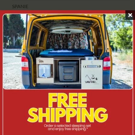
SPANIE
CAMPERINI
AKCESORIA
CAMPERBOX
KOMBI/ST
SUV
TERENOWE/4X4/OFF ROAD
VAN
MOBILNA KUCHNIA
OUTLET
Nie znaleziono produktów, których szukasz.