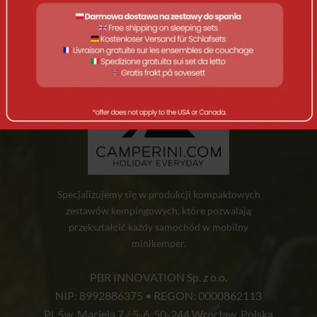
Specjalizujemy się w produkcji kompaktowych
zestawów kempingowych, które pozwalają
przekształcić każdy samochód w mobilny
minikemper.
PBR INNOVATION Sp. z o.o.
NIP: 8992886375 • REGON: 0000862113
Pl. Św. Macieja 7 / 5-6, 50-244 Wrocław, Polska