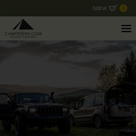
0,00
zł
0