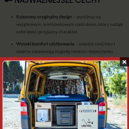
🔑 NAJWAŻNIEJSZE CECHY
Kolorowy, oryginalny design
– wyróżnia się
wyjątkowym, kreskówkowym nadrukiem, który nadaje
sofie lekki i przyjazny charakter.
Wysoki komfort użytkowania
– miękkie siedzisko i
oparcie zapewniają wygodę relaksu i wypoczynku.
Łatwe pompowanie i spuszczanie powietrza
– zawór
bostoński pozwala szybko przygotować sofę do użytku
oraz złożyć ją po skończonej imprezie lub biwaku.
Kompaktowa po złożeniu
– po spuszczeniu powietrza
sofa zajmuje bardzo mało miejsca, co ułatwia jej
przewożenie w kamperze lub samochodzie.
Praktyczny pokrowiec i akcesoria w zestawie
– sofa
jest dostarczana z torbą transportową, pompką nożną,