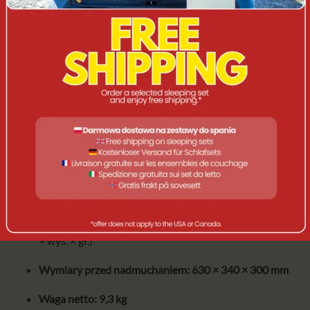
łatką naprawczą i kotwicami do stabilizacji.
📊 DANE TECHNICZNE
Produkt:
Sofa dmuchana turystyczna
Marka:
Yolco
Model:
GS4W
Kolor:
wielokolorowy / z nadrukiem kreskówkowym
Materiał:
poliester, PVC, stal
Wymiary po nadmuchaniu:
1800 × 850 × 820 mm
(szer.
× wys. × gł.)
Wymiary przed nadmuchaniem:
630 × 340 × 300 mm
Waga netto:
9,3 kg