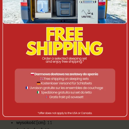
Marka:
ROCKLAND
Opis
Informacje dodatkowe
OPIS
Uniwersalny garnek turystyczny, bazujący na wysokiej
jakości, anodyzowanym aluminium.
Komfort użytkowania zapewnia składana rączka, dla
bezpieczeństwa pokryta antypoślizgowym silikonem.
SPECYFIKACJA:
kolor:
czarny
waga [kg]:
0,29
materiał:
aluminium
liczba części:
2
wysokość [cm]:
11