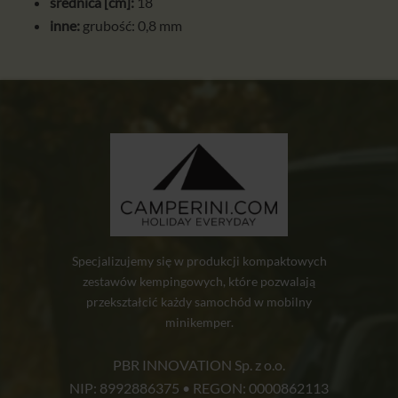
średnica [cm]:
18
inne:
grubość: 0,8 mm
Specjalizujemy się w produkcji kompaktowych
zestawów kempingowych, które pozwalają
przekształcić każdy samochód w mobilny
minikemper.
PBR INNOVATION Sp. z o.o.
NIP: 8992886375 • REGON: 0000862113