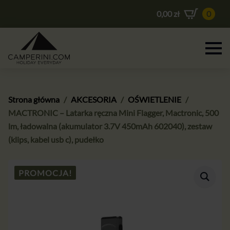
0,00
zł
0
Strona główna
AKCESORIA
OŚWIETLENIE
MACTRONIC – Latarka ręczna Mini Flagger, Mactronic, 500
lm, ładowalna (akumulator 3.7V 450mAh 602040), zestaw
(klips, kabel usb c), pudełko
PROMOCJA!