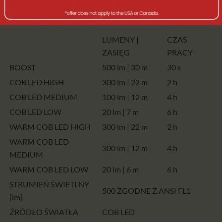
oczekiwania zarówno profesjonalistów, jak i entuzjastów
szukających wielofunkcyjnego źródła światła.
LUMENY |
CZAS
ZASIĘG
PRACY
BOOST
500 lm | 30 m
30 s
COB LED HIGH
300 lm | 22 m
2 h
COB LED MEDIUM
100 lm | 12 m
4 h
COB LED LOW
20 lm | 7 m
6 h
WARM COB LED HIGH
300 lm | 22 m
2 h
WARM COB LED
300 lm | 12 m
4 h
MEDIUM
WARM COB LED LOW
20 lm | 6 m
6 h
STRUMIEŃ ŚWIETLNY
500 ZGODNE Z ANSI FL1
[lm]
ŹRÓDŁO ŚWIATŁA
COB LED