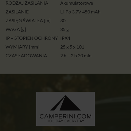
RODZAJ ZASILANIA
Akumulatorowe
ZASILANIE
Li-Po 3,7V 450 mAh
ZASIĘG ŚWIATŁA [m]
30
WAGA [g]
35 g
IP – STOPIEŃ OCHRONY
IPX4
WYMIARY [mm]
25 x 5 x 101
CZAS ŁADOWANIA
2 h – 2 h 30 min