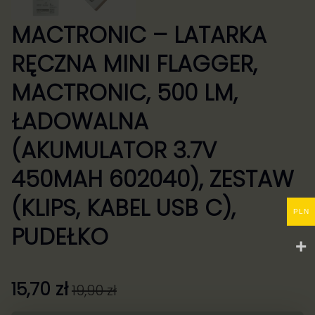
MACTRONIC – LATARKA
RĘCZNA MINI FLAGGER,
MACTRONIC, 500 LM,
ŁADOWALNA
(AKUMULATOR 3.7V
450MAH 602040), ZESTAW
(KLIPS, KABEL USB C),
PLN
PUDEŁKO
15,70
zł
19,90
zł
Pierwotna
Aktualna