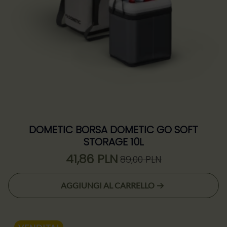
DOMETIC BORSA DOMETIC GO SOFT
STORAGE 10L
41,86
PLN
89,00
PLN
Il
Il
prezzo
prezzo
AGGIUNGI AL CARRELLO
originale
attuale
era:
è:
89,00 zł.
41,86 zł.