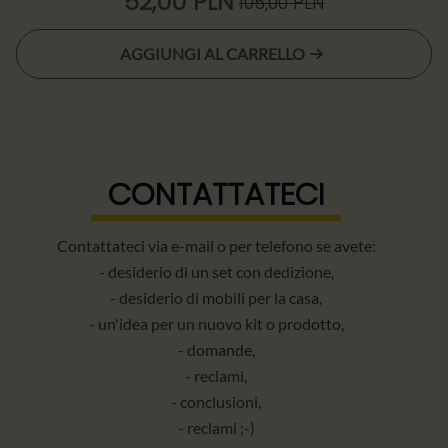
52,00
PLN
105,00
PLN
Il
Il
prezzo
prezzo
AGGIUNGI AL CARRELLO
originale
attuale
era:
è:
105,00 zł.
52,00 zł.
CONTATTATECI
Contattateci via e-mail o per telefono se avete:
- desiderio di un set con dedizione,
- desiderio di mobili per la casa,
- un'idea per un nuovo kit o prodotto,
- domande,
- reclami,
- conclusioni,
- reclami ;-)