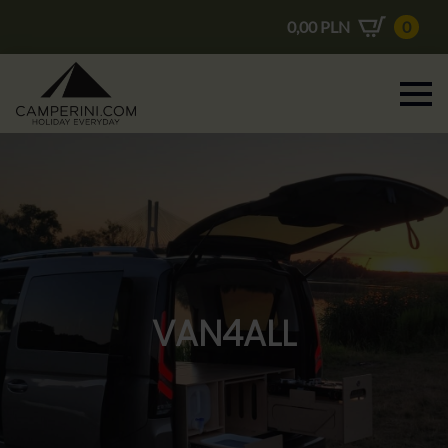
0,00
PLN
0
VAN4ALL