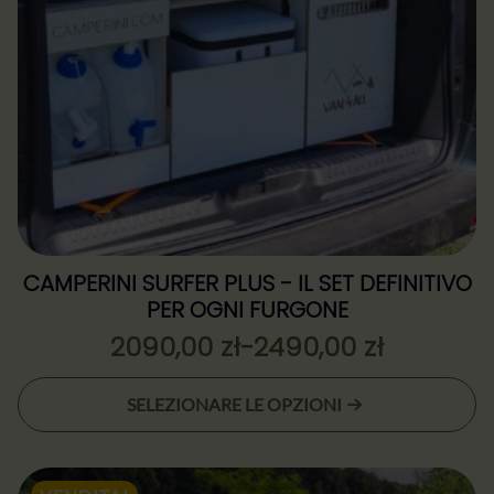
nella
pagina
del
prodotto
CAMPERINI SURFER PLUS - IL SET DEFINITIVO
PER OGNI FURGONE
2090,00
zł
-
2490,00
zł
Zakres
cen:
Questo
SELEZIONARE LE OPZIONI
od
prodotto
2090,00 zł
ha
più
do