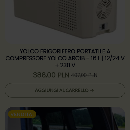
YOLCO FRIGORIFERO PORTATILE A
COMPRESSORE YOLCO ARC18 - 16 L | 12/24 V
+ 230 V
386,00
PLN
407,00
PLN
Il
Il
prezzo
prezzo
AGGIUNGI AL CARRELLO
originale
attuale
era:
è:
407,00 zł.
386,00 zł.
VENDITA!