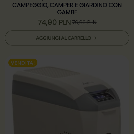
CAMPEGGIO, CAMPER E GIARDINO CON
GAMBE
74,90
PLN
79,90
PLN
Il
Il
prezzo
prezzo
AGGIUNGI AL CARRELLO
originale
attuale
era:
è:
79,90 zł.
74,90 zł.
VENDITA!