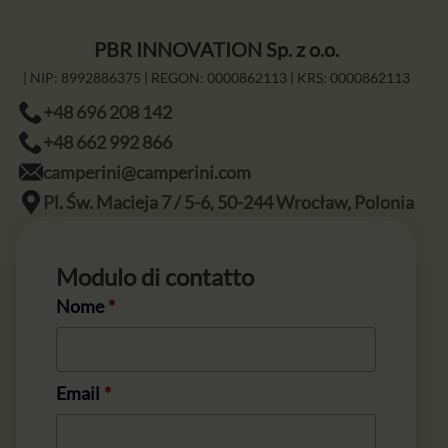
PBR INNOVATION Sp. z o.o.
| NIP:
8992886375
| REGON:
0000862113
| KRS:
0000862113
+48 696 208 142
+48 662 992 866
camperini@camperini.com
Pl. Św. Macieja 7 / 5-6, 50-244 Wrocław, Polonia
Modulo di contatto
Nome
*
Email
*