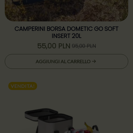
CAMPERINI BORSA DOMETIC GO SOFT
INSERT 20L
55,00
PLN
95,00
PLN
Il
Il
prezzo
prezzo
AGGIUNGI AL CARRELLO
originale
attuale
era:
è:
95,00 zł.
55,00 zł.
VENDITA!