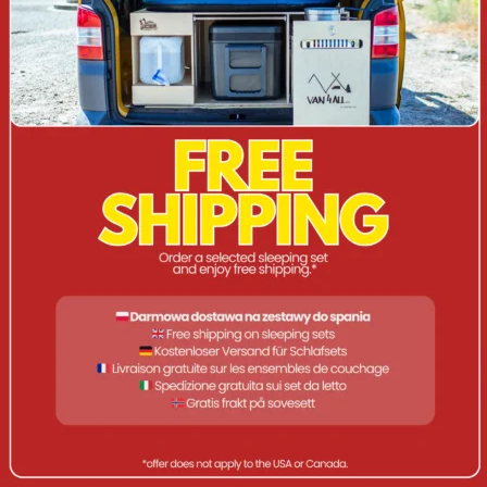
In considerazione del grande interesse
i tempi di consegna
per gli allestimenti con posti letto possono estendersi a tre
settimane.
Vi terremo aggiornati sull'andamento dei lavori.
Siamo specializzati nella produzione di kit da
campeggio compatti che consentono di trasformare
qualsiasi auto in un minicamper mobile.