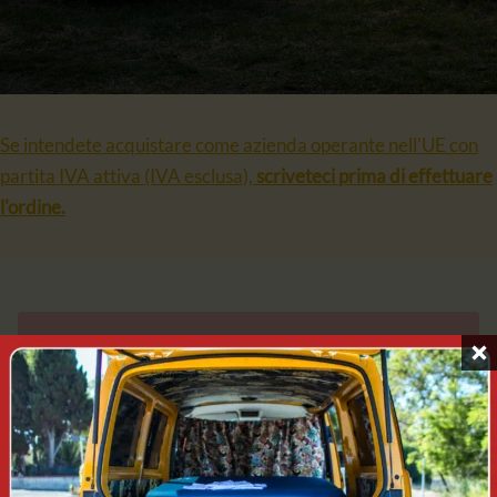
Se intendete acquistare come azienda operante nell'UE con
partita IVA attiva (IVA esclusa),
scriveteci prima di effettuare
l'ordine.
Il tuo carrello è vuoto.
RITORNA AL NEGOZIO