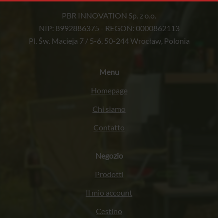
PBR INNOVATION Sp. z o.o.
NIP: 8992886375 - REGON: 0000862113
Pl. Św. Macieja 7 / 5-6, 50-244 Wrocław, Polonia
Menu
Homepage
Chi siamo
Contatto
Negozio
Prodotti
Il mio account
Cestino