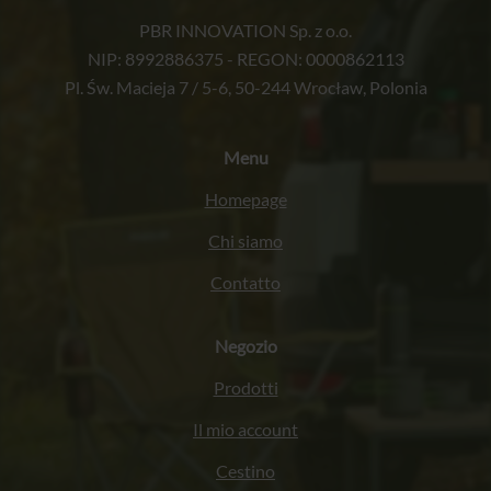
PBR INNOVATION Sp. z o.o.
NIP: 8992886375 - REGON: 0000862113
Pl. Św. Macieja 7 / 5-6, 50-244 Wrocław, Polonia
Menu
Homepage
Chi siamo
Contatto
Negozio
Prodotti
Il mio account
Cestino