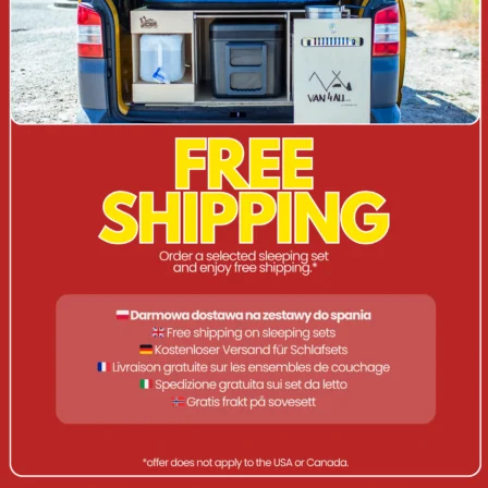
DESCRIZIONE
Godetevi una notte di sonno confortevole e fate il pieno di
energia per le avventure del giorno dopo. Il materasso
gonfiabile utilizza un design a travi per una maggiore
resistenza, fermezza e comfort. È incluso anche un pratico kit
di riparazione. Ideale per uso esterno o interno.
CARATTERISTICHE DEL PRODOTTO;
Antiscivolo
Top soft-touch
Kit di riparazione
Base in PVC antiperforazione