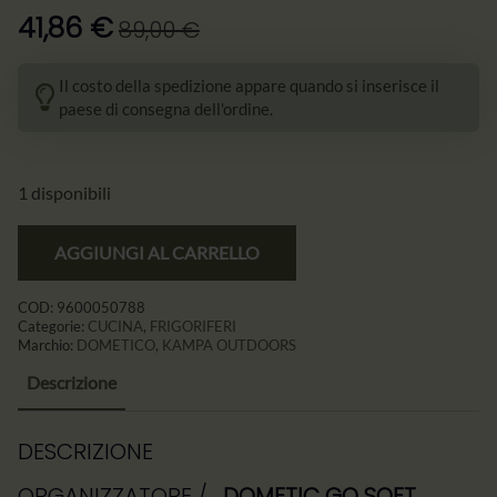
41,86
€
89,00
€
Il
Il
prezzo
prezzo
Il costo della spedizione appare quando si inserisce il
originale
attuale
paese di consegna dell'ordine.
era:
è:
89,00 €.
41,86 €.
1 disponibili
AGGIUNGI AL CARRELLO
COD:
9600050788
Categorie:
CUCINA
,
FRIGORIFERI
Marchio:
DOMETICO
,
KAMPA OUTDOORS
Descrizione
DESCRIZIONE
ORGANIZZATORE /
DOMETIC GO SOFT