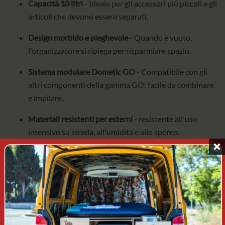
Capacità 10 litri
- Ideale per gli accessori più piccoli e gli
articoli che devono essere separati.
Design morbido e pieghevole
- Quando è vuoto,
l'organizzatore si ripiega per risparmiare spazio.
Sistema modulare Dometic GO
- Compatibile con gli
altri componenti della gamma GO; facile da combinare
e impilare.
Materiali resistenti per esterni
- resistente all'uso
intensivo su strada, all'umidità e allo sporco.
Ampia apertura
- accesso rapido al contenuto e
confezione comoda.
Uso universale
- È adatto all'uso in camper, furgone,
bagagliaio, tenda o come „cassetto” portatile in
campeggio.