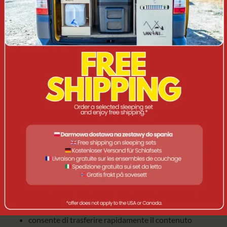
Design coeso della serie GO
- Estetica abbinata agli
altri accessori Dometic.
COSA C'È DI VERAMENTE
INTERESSANTE? (VALORE
AGGIUNTO)
In formato
10L
Il Soft Storage ha un ruolo
organizzatore di
precisione
:
mette in ordine i piccoli oggetti che di solito si
„perdono” nelle borse grandi,
funziona bene con il
20L
, creando
sistema di stoccaggio
modulare
,
consente di trasferire rapidamente il contenuto