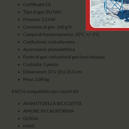
Certificato CE
Tipo di gas: BUTAN
Potenza: 2,2 kW
Consumo di gas: 160 g/h
Campo di funzionamento: 20˚C +/- 5˚C
Confezione: custodia nera
Accensione: piezoelettrica
Fonte di gas: cartuccia di gas (non inclusa)
Custodia: 1 pezzo.
Dimensioni: 37 x 10 x 31,5 cm
Peso: 2,08 kg
Il KIT è compatibile con i nostri kit:
AMANTI DELLA BICICLETTA
AMORE IN CALIFORNIA
GUIDA
MAXI