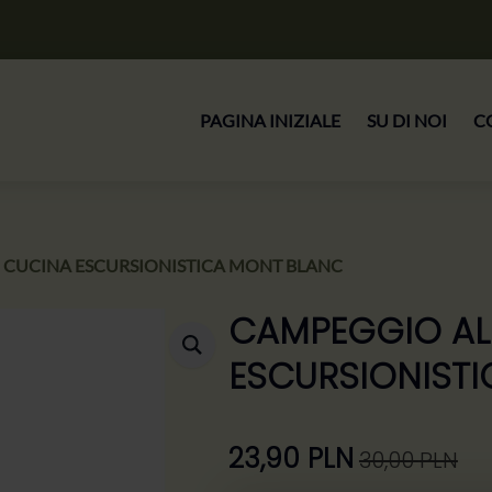
PAGINA INIZIALE
SU DI NOI
C
 CUCINA ESCURSIONISTICA MONT BLANC
CAMPEGGIO AL
ESCURSIONIST
23,90
PLN
30,00
PLN
Il
Il