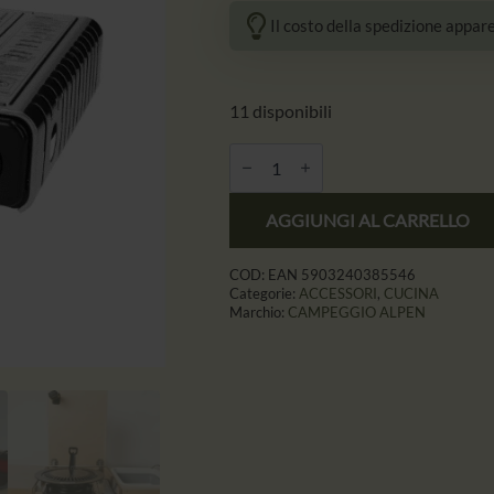
prezzo
prezzo
Il costo della spedizione appare
originale
attuale
era:
è:
30,00 zł.
23,90 zł.
11 disponibili
Quantità
ALPEN
CAMPING
KUCHENKA
AGGIUNGI AL CARRELLO
TURYSTYCZNA
MONT
BLANC
COD:
EAN 5903240385546
Categorie:
ACCESSORI
,
CUCINA
Marchio:
CAMPEGGIO ALPEN