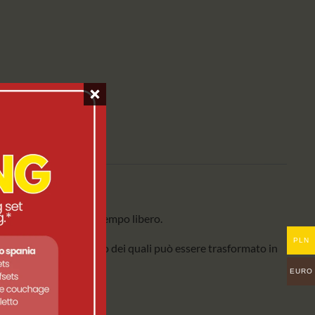
agna, al lavoro o nel tempo libero.
PLN
atori indipendenti, uno dei quali può essere trasformato in
EURO