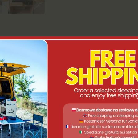
que ami (o DEVE ????) cucinare all'aperto durante una gita in mont
 usare, leggere e sempre utili, soprattutto se dotate di due bruci