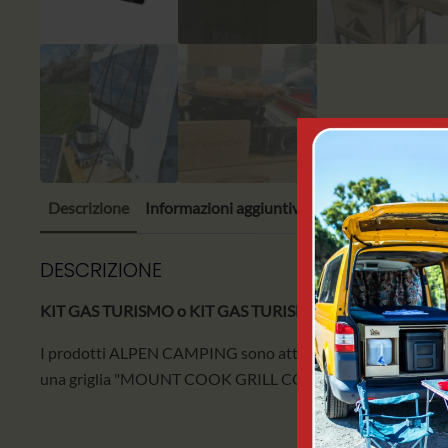
Descrizione
Informazioni aggiuntive
DESCRIZIONE
KIT GAS TURISMO o KIT GAS TURISMO
è ben noto a chiun
I prodotti ALPEN CAMPING sono attrezzature sicure, facili da
una griglia "MOUNT COOK GRILL COVER".