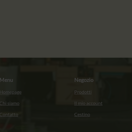
Menu
Negozio
Homepage
Prodotti
Chi siamo
Il mio account
Contatto
Cestino