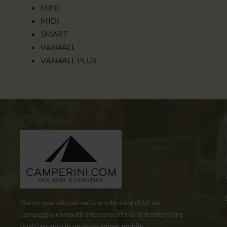
MINI
MIDI
SMART
VAN4ALL
VAN4ALL PLUS
Siamo specializzati nella produzione di kit da
campeggio compatti che consentono di trasformare
qualsiasi auto in un minicamper mobile.