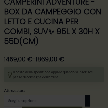
CAMPERINI ADVENTURE -
BOX DA CAMPEGGIO CON
LETTO E CUCINA PER
COMBI, SUV✨ 95L X 30H X
55D(CM)
1459,00
€
-
1869,00
€
Zakres
cen:
Il costo della spedizione appare quando si inserisce il
od
paese di consegna dell'ordine.
1459,00 €
do
Attrezzatura
1869,00 €