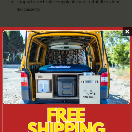
supporto verticale e regolabile per la stabilizzazione
del cassetto
🔹 BB + AC + MATERASSO
Pieno comfort di viaggio:
tappetino autogonfiante
125 × 200 cm
possibilità di dormire all'interno o all'esterno dell'auto
soluzione pronta per l'uso
dormire e cucinare
senza
acquisti aggiuntivi
⚖️ PESO DEL KIT CAMPERINI ADVENTURE
Il peso a vuoto ridotto è uno dei vantaggi principali del kit,
particolarmente importante per i viaggi e le ispezioni nell'UE.