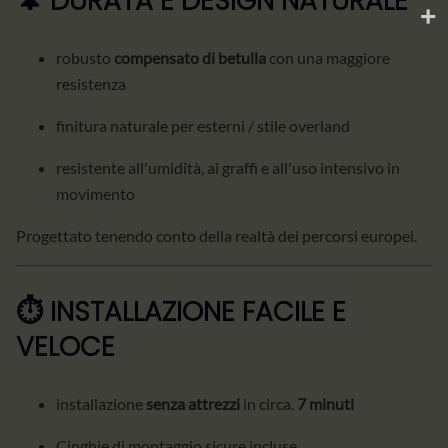
🌲 DURATA E DESIGN NATURALE
robusto
compensato di betulla
con una maggiore
resistenza
finitura naturale per esterni / stile overland
resistente all'umidità, ai graffi e all'uso intensivo in
movimento
Progettato tenendo conto della realtà dei percorsi europei.
⏱️ INSTALLAZIONE FACILE E
VELOCE
installazione
senza attrezzi
in circa.
7 minuti
Cinghie di montaggio sicure incluse