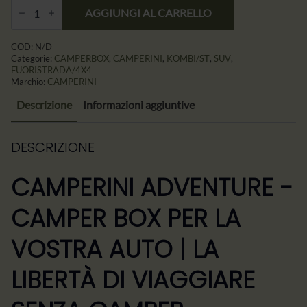
Quantità
CAMPERINI
AGGIUNGI AL CARRELLO
ADVENTURE
–
Camping
COD:
N/D
Box
Categorie:
CAMPERBOX
,
CAMPERINI
,
KOMBI/ST
,
SUV
,
z
FUORISTRADA/4X4
Łóżkiem
Marchio:
CAMPERINI
i
Kuchnią
Descrizione
Informazioni aggiuntive
dla
Kombi,
SUV✨
95W
DESCRIZIONE
x
30H
x
CAMPERINI ADVENTURE -
55D(cm)
CAMPER BOX PER LA
VOSTRA AUTO | LA
LIBERTÀ DI VIAGGIARE