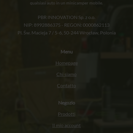
qualsiasi auto in un minicamper mobile.
PBR INNOVATION Sp. z o.o.
NIP: 8992886375 - REGON: 0000862113
Pl. Św. Macieja 7 / 5-6, 50-244 Wrocław, Polonia
Menu
Homepage
Chi siamo
Contatto
Negozio
Prodotti
Il mio account