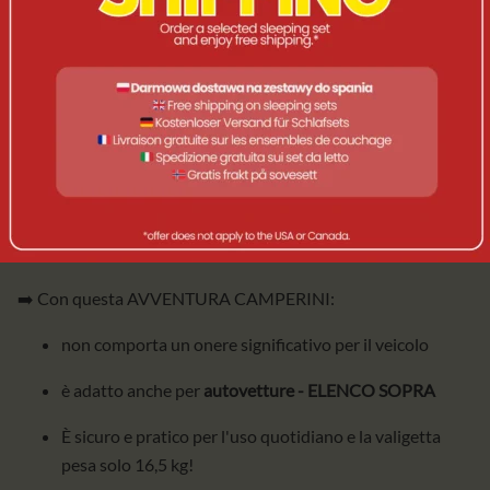
Peso lordo del veicolo
.
DIMENSIONI DEL KIT
Peso approssimativo del kit:
BASIC BOX (BB): circa 33 kg
BB + accessori (AC): circa 36 kg
BB + AC + MATTRESS: circa 40 kg
➡️ Con questa AVVENTURA CAMPERINI:
non comporta un onere significativo per il veicolo
è adatto anche per
autovetture - ELENCO SOPRA
È sicuro e pratico per l'uso quotidiano e la valigetta
pesa solo 16,5 kg!