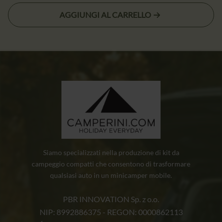
prezzo
prezzo
AGGIUNGI AL CARRELLO
originale
attuale
era:
è:
310,00 zł.
299,00 zł.
Siamo specializzati nella produzione di kit da
campeggio compatti che consentono di trasformare
qualsiasi auto in un minicamper mobile.
PBR INNOVATION Sp. z o.o.
NIP: 8992886375 - REGON: 0000862113