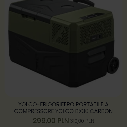
YOLCO-FRIGORIFERO PORTATILE A
COMPRESSORE YOLCO BX30 CARBON
299,00
PLN
310,00
PLN
Il
Il