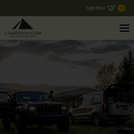
0,00
PLN
0