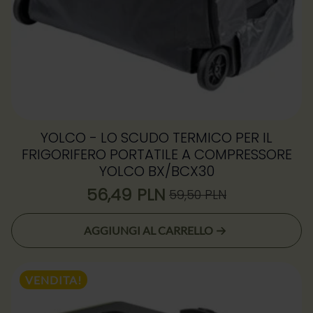
YOLCO - LO SCUDO TERMICO PER IL
FRIGORIFERO PORTATILE A COMPRESSORE
YOLCO BX/BCX30
56,49
PLN
59,50
PLN
Il
Il
prezzo
prezzo
AGGIUNGI AL CARRELLO
originale
attuale
era:
è:
59,50 zł.
56,49 zł.
VENDITA!