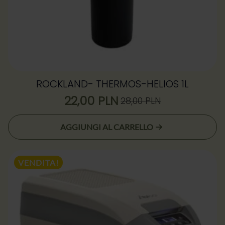
ROCKLAND- THERMOS-HELIOS 1L
22,00
PLN
28,00
PLN
Il
Il
prezzo
prezzo
AGGIUNGI AL CARRELLO
originale
attuale
era:
è:
28,00 zł.
22,00 zł.
VENDITA!