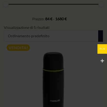
Prezzo
Prezzo
minimo
massimo
FILTRO
Prezzo:
84 €
-
1680 €
Visualizzazione di 5 risultati
VENDITA!
PLN