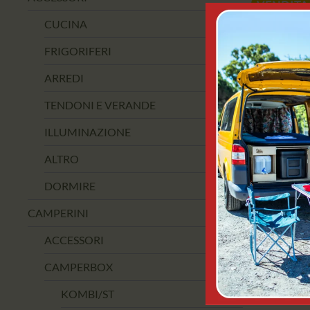
VENDITA
CUCINA
FRIGORIFERI
ARREDI
TENDONI E VERANDE
ILLUMINAZIONE
ALTRO
DORMIRE
KAMPAO
AUTOCOM
CAMPERINI
KAM
ACCESSORI
89
CAMPERBOX
AGGIUN
KOMBI/ST