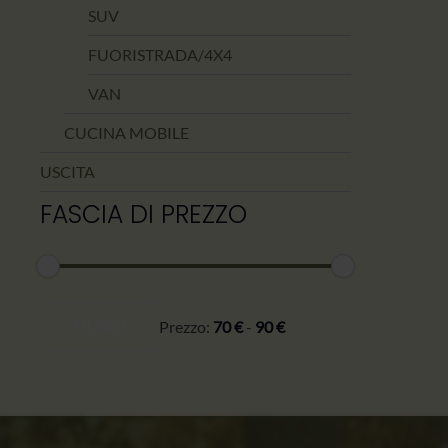
SUV
FUORISTRADA/4X4
VAN
CUCINA MOBILE
USCITA
FASCIA DI PREZZO
Prezzo
Prezzo
minimo
massimo
FILTRO
Prezzo:
70 €
-
90 €