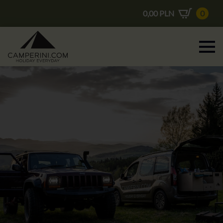
0,00
PLN
0