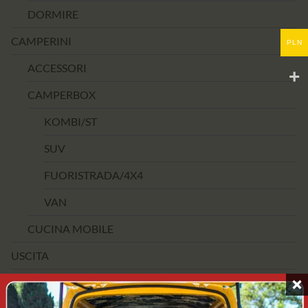
DORMIRE
CAMPERINI
PLN
ACCESSORI
CAMPERBOX
KOMBI/ST
SUV
FUORISTRADA/4X4
VAN
CUCINA MOBILE
USCITA
FASCIA DI PREZZO