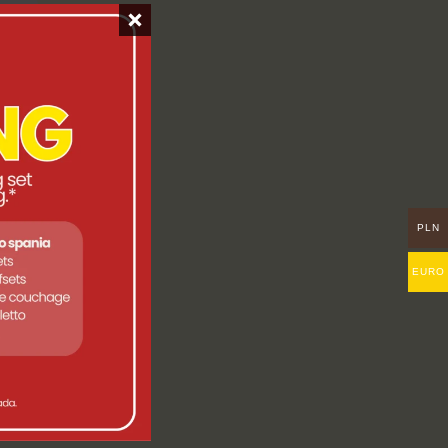
PLN
EURO
 DA
 LM,
RIA,
NE
TOLA