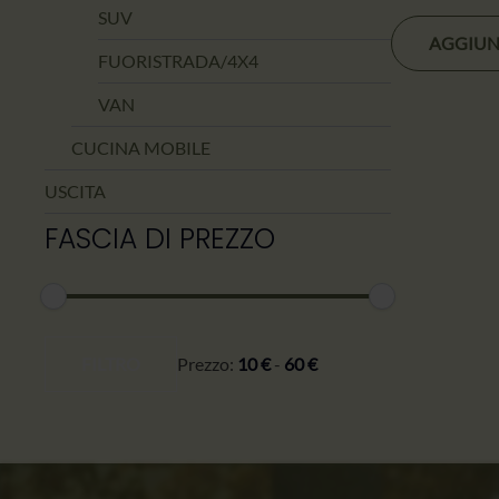
SUV
AGGIUN
FUORISTRADA/4X4
VAN
CUCINA MOBILE
USCITA
FASCIA DI PREZZO
Prezzo
Prezzo
minimo
massimo
FILTRO
Prezzo:
10 €
-
60 €