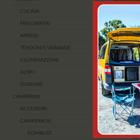
VENDITA
CUCINA
FRIGORIFERI
ARREDI
TENDONI E VERANDE
ILLUMINAZIONE
ALTRO
DORMIRE
FALCON 
CAMPEGGI
CAMPERINI
EYE, 200
ACCESSORI
(BATTERI
USB C I
CAMPERBOX
KOMBI/ST
16