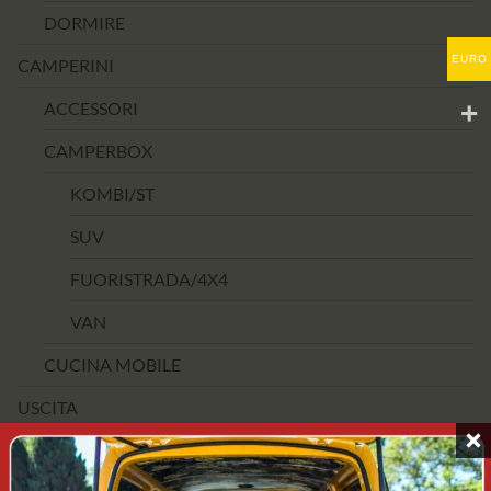
DORMIRE
EURO
CAMPERINI
ACCESSORI
CAMPERBOX
KOMBI/ST
SUV
FUORISTRADA/4X4
VAN
CUCINA MOBILE
USCITA
FASCIA DI PREZZO