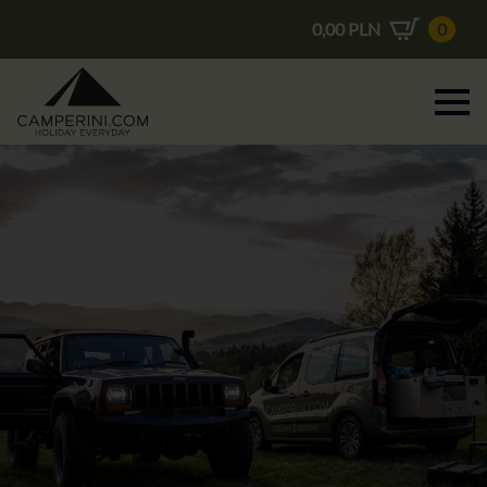
0,00
PLN
0