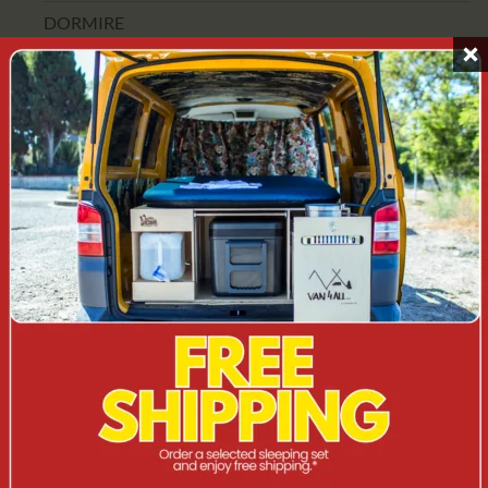
DORMIRE
CAMPERINI
ACCESSORI
CAMPERBOX
KOMBI/ST
SUV
FUORISTRADA/4X4
VAN
CUCINA MOBILE
USCITA
Non è stato trovato nessun prodotto che