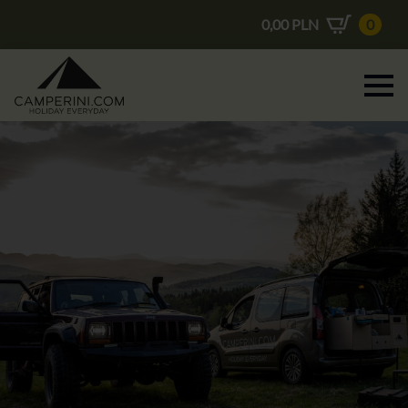
0,00
PLN
0