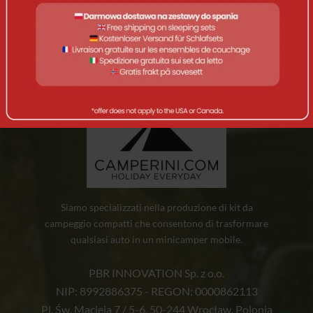
corrisponde alla tua selezione.
Siamo specializzati nella produzione di kit da
campeggio compatti che consentono di trasformare
qualsiasi auto in un minicamper mobile.
PBR INNOVATION Sp. z o.o.
NIP: 8992886375 - REGON: 0000862113
Pl. Św. Macieja 7 / 5-6, 50-244 Wrocław, Polonia