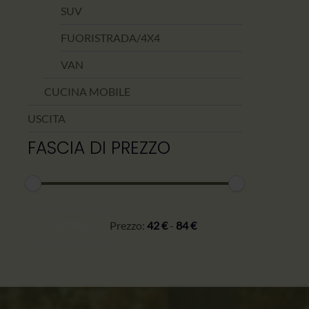
SUV
FUORISTRADA/4X4
VAN
CUCINA MOBILE
USCITA
FASCIA DI PREZZO
Prezzo
Prezzo
minimo
massimo
FILTRO
Prezzo:
42 €
-
84 €