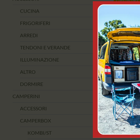
VENDITA
CUCINA
FRIGORIFERI
ARREDI
TENDONI E VERANDE
ILLUMINAZIONE
ALTRO
DORMIRE
ALPEN
M
CAMPERINI
9,9
ACCESSORI
CAMPERBOX
AGGIUN
KOMBI/ST