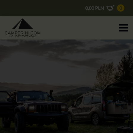
0,00
PLN
0