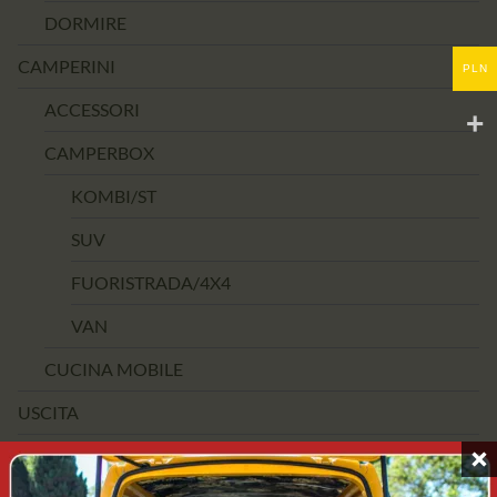
DORMIRE
CAMPERINI
PLN
ACCESSORI
CAMPERBOX
KOMBI/ST
SUV
FUORISTRADA/4X4
VAN
CUCINA MOBILE
USCITA
FASCIA DI PREZZO