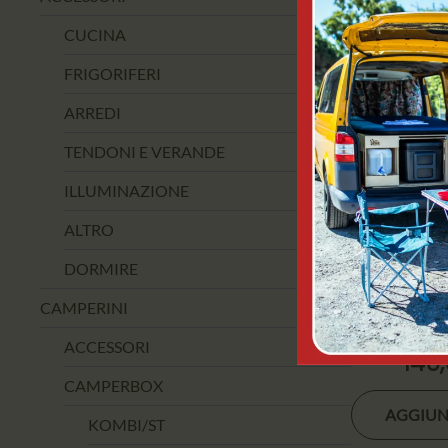
VENDITA
CUCINA
FRIGORIFERI
ARREDI
TENDONI E VERANDE
ILLUMINAZIONE
ALTRO
DORMIRE
KAMPAOU
DUPLICA
CAMPERINI
KAMPA L
ACCESSORI
140
CAMPERBOX
AGGIUN
KOMBI/ST