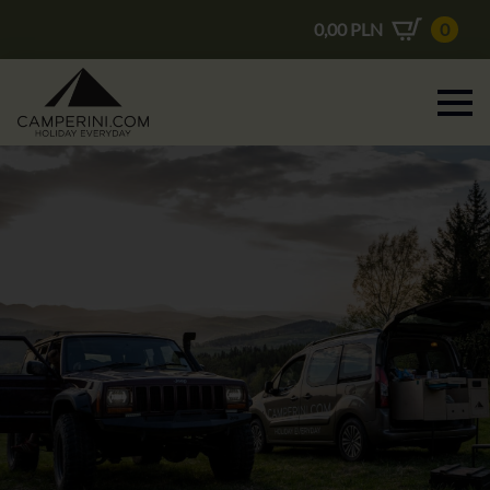
0,00
PLN
0