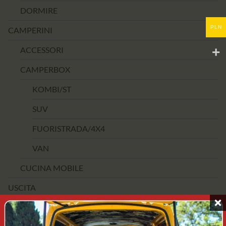
DORMIRE
PLN
CAMPERINI
ACCESSORI
CAMPERBOX
KOMBI/ST
SUV
FUORISTRADA/4X4
VAN
CUCINA MOBILE
USCITA
FASCIA DI PREZZO