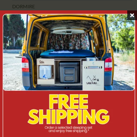
DORMIRE
CAMPERINI
ACCESSORI
CAMPERBOX
KOMBI/ST
SUV
FUORISTRADA/4X4
VAN
CUCINA MOBILE
USCITA
Non è stato trovato nessun prodotto che