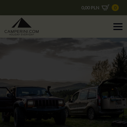
0,00
PLN
0