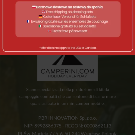
corrisponde alla tua selezione.
Siamo specializzati nella produzione di kit da
campeggio compatti che consentono di trasformare
qualsiasi auto in un minicamper mobile.
PBR INNOVATION Sp. z o.o.
NIP: 8992886375 - REGON: 0000862113
Pl. Św. Macieja 7 / 5-6, 50-244 Wrocław, Polonia