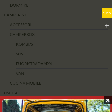
DORMIRE
EURO
CAMPERINI
ACCESSORI
CAMPERBOX
KOMBI/ST
SUV
FUORISTRADA/4X4
VAN
CUCINA MOBILE
USCITA
FASCIA DI PREZZO