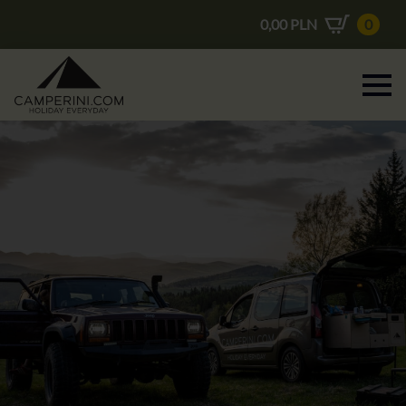
0,00
PLN
0